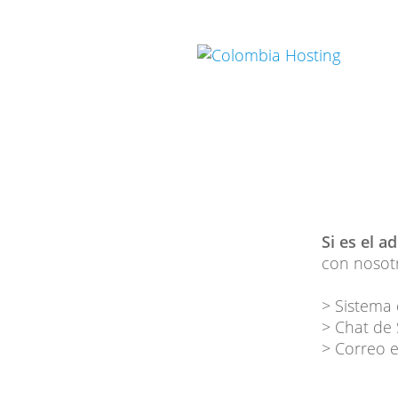
Si es el a
con nosotr
> Sistema 
> Chat de
> Correo e