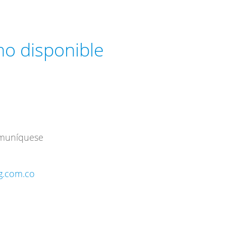
 no disponible
omuníquese
ng.com.co